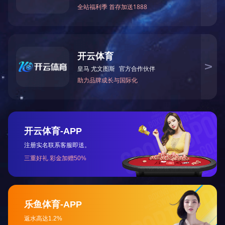
双齿辊破碎机结构图