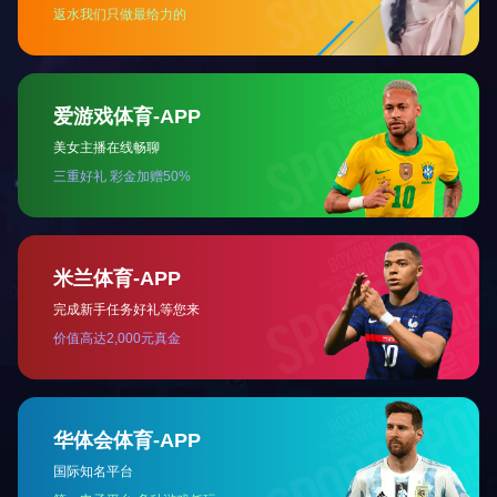
山西首阳直线振动筛设备
快捷导航
产品中心