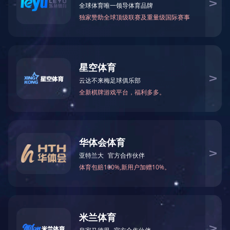
首页
>
企业实力
>
工程案例