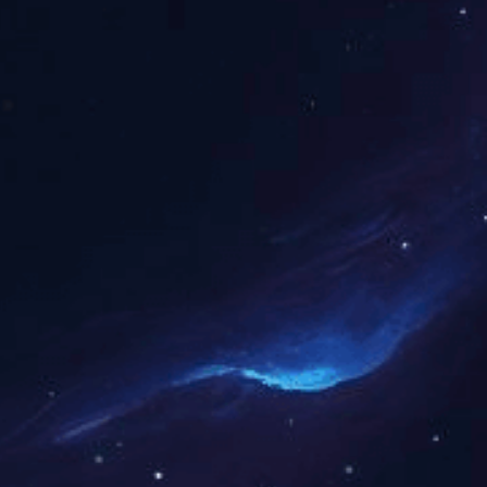
圆盘给料机
了解详情
在线咨询