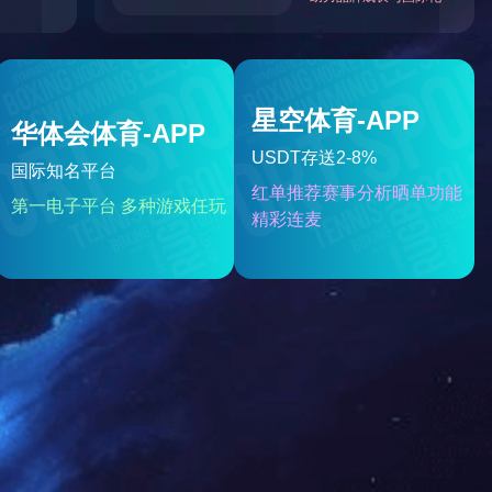
筛
破碎机齿辊
在线咨询
了解详情
在线咨询