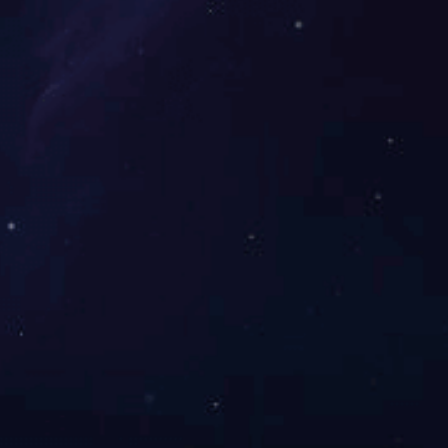
双齿辊破碎机规格
了解详情
在线咨询
1
2
3
4
5
共41条 5页，到第
页
确